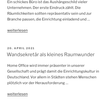
Ein schickes Büro ist das Aushängeschild vieler
Unternehmen. Der erste Eindruck zählt. Die
Räumlichkeiten sollten repräsentativ sein und zur
Branche passen, die Einrichtung einladend und …
„Tipps
weiterlesen
für
seriöse
und
VERÖFFENTLICHT
20. APRIL 2021
AM
erfolgreiche
Wandsekretär als kleines Raumwunder
Videocalls
im
Home Office wird immer präsenter in unserer
Homeoffice“
Gesellschaft und prägt damit die Einrichtungskultur in
Deutschland. Vor allem in Städten stehen Menschen
plötzlich vor der Herausforderung …
„Wandsekretär
weiterlesen
als
kleines