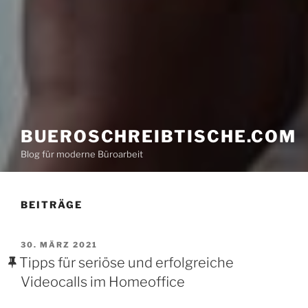
BUEROSCHREIBTISCHE.COM
Blog für moderne Büroarbeit
BEITRÄGE
VERÖFFENTLICHT
30. MÄRZ 2021
AM
Tipps für seriöse und erfolgreiche
Videocalls im Homeoffice