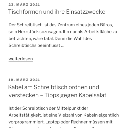
Raumwunder“
VERÖFFENTLICHT
23. MÄRZ 2021
AM
Tischformen und ihre Einsatzzwecke
Der Schreibtisch ist das Zentrum eines jeden Büros,
sein Herzstück sozusagen. Ihn nur als Arbeitsfläche zu
betrachten, wäre fatal. Denn die Wahl des
Schreibtischs beeinflusst …
„Tischformen
weiterlesen
und
ihre
Einsatzzwecke“
VERÖFFENTLICHT
19. MÄRZ 2021
AM
Kabel am Schreibtisch ordnen und
verstecken – Tipps gegen Kabelsalat
Ist der Schreibtisch der Mittelpunkt der
Arbeitstätigkeit, ist eine Vielzahl von Kabeln eigentlich
vorprogrammiert. Laptop oder Rechner müssen mit